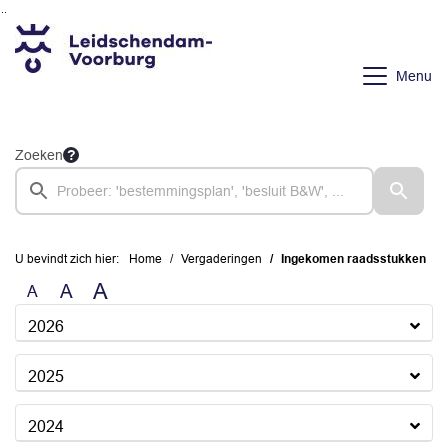
Ga naar de inhoud van deze pagina
Ga naar het zoeken
Ga naar het menu
Menu
Zoeken
U bevindt zich hier:
Home
Vergaderingen
Ingekomen raadsstukken
A
A
A
2026
2025
2024