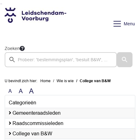
Ga naar de inhoud van deze pagina
Ga naar het zoeken
Ga naar het menu
Menu
Zoeken
U bevindt zich hier:
Home
Wie is wie
College van B&W
A
A
A
Categorieën
Gemeenteraadsleden
Raadscommissieleden
College van B&W