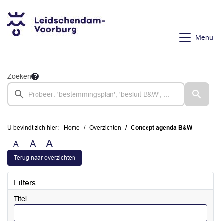
Ga naar de inhoud van deze pagina
Ga naar het zoeken
Ga naar het menu
Menu
Zoeken
U bevindt zich hier:
Home
Overzichten
Concept agenda B&W
A
A
A
Terug naar overzichten
Filters
Titel