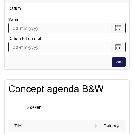
Datum
vanaf
Selecte
een
Datum tot en met
datum
vanaf
Selecte
een
datum
Wis
tot
en
met
Concept agenda B&W
Zoeken:
Titel
Datum