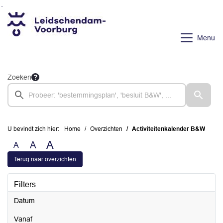
Ga naar de inhoud van deze pagina
Ga naar het zoeken
Ga naar het menu
Menu
Zoeken
U bevindt zich hier:
Home
Overzichten
Activiteitenkalender B&W
A
A
A
Terug naar overzichten
Filters
Datum
vanaf