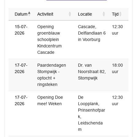
Datum
Activiteit
Locatie
Tijd
15-07-
Opening
Cascade,
12:30
2026
groenblauw
Delflandlaan 6
uur
schoolplein
in Voorburg
Kindcentrum
Cascade
17-07-
Paardendagen
Dr. van
18:00
2026
Stompwijk -
Noorstraat 82,
uur
optocht +
Stompwijk
ringsteken
17-07-
Opening Doe
De
12:30
2026
mee! Weken
Loopplank,
uur
Prinsenhofpar
k,
Leidschenda
m