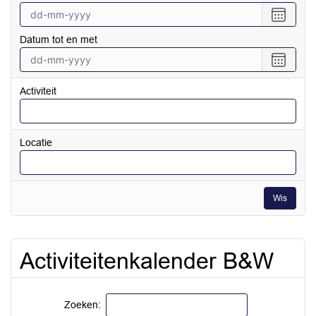
Selecte
een
Datum tot en met
datum
vanaf
Selecte
een
datum
Activiteit
tot
en
met
Locatie
Wis
Activiteitenkalender B&W
Zoeken: