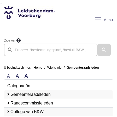
Ga naar de inhoud van deze pagina
Ga naar het zoeken
Ga naar het menu
Menu
Zoeken
U bevindt zich hier:
Home
Wie is wie
Gemeenteraadsleden
A
A
A
Categorieën
Gemeenteraadsleden
Raadscommissieleden
College van B&W