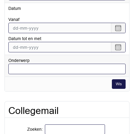
Datum
vanaf
Selecte
een
Datum tot en met
datum
vanaf
Selecte
een
datum
Onderwerp
tot
en
met
Wis
Collegemail
Zoeken: