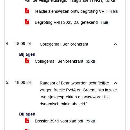
van de Veiligheidsregio Haaglanden (VRH)
33 KB
reactie zienswijzen ontw begroting VRH
1 MB
Begroting VRH 2025 2.0 getekend
1 MB
18.09.24
Collegemail Seniorenkrant
Bijlagen
Collegemail Seniorenkrant
32 KB
18.09.24
Raadsbrief Beantwoorden schriftelijke
vragen fractie PvdA en GroenLinks inzake
“welzijnsgesprekken en was-wordt lijst
dynamisch minimabeleid ”
Bijlagen
Dossier 3949 voorblad.pdf
73 KB