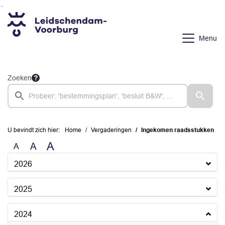
Ga naar de inhoud van deze pagina
Ga naar het zoeken
Ga naar het menu
Menu
Zoeken
U bevindt zich hier:
Home
Vergaderingen
Ingekomen raadsstukken
A
A
A
2026
2025
2024