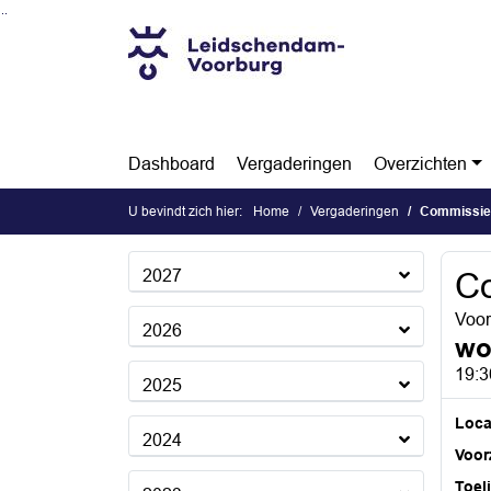
Ga naar de inhoud van deze pagina
Ga naar het zoeken
Ga naar het menu
Dashboard
Vergaderingen
Overzichten
U bevindt zich hier:
Home
Vergaderingen
Commissie
2027
C
Voor
2026
wo
19:3
2025
Loca
2024
Voorz
Toel