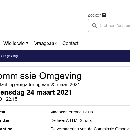
Zoeken
Wie is wie
Vraagbaak
Contact
 Omgeving
ommissie Omgeving
tzetting vergadering van 23 maart 2021
ensdag 24 maart 2021
0 - 22:15
tie
Videoconference Pexip
itter
De heer A.H.M. Strous
ichting
De vergadering van de Commissie Omgevin