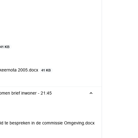
41 KB
arkeernota 2005.docx
41 KB
Bespreken voetgangersbeleid gemeente naar aanleiding van ingekomen brief inwoner -
21:45
d te bespreken in de commissie Omgeving.docx