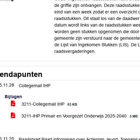
de griffie zijn ontvangen. Deze raadsstuk
eind van een week zodat er een overzicht 
raadsstukken. Dit staat los van de daadwer
datum wordt links van de raadsstukken w
worden geen stukken opgenomen die door bu
gemeente zijn verstuurd naar de gemeente
de Lijst van Ingekomen Stukken (LIS). De L
raadsvergaderingen.
endapunten
5.11.28
Collegemail IHP
Bijlagen
3211-Collegemail IHP
63 KB
3211-IHP Primair en Voorgezet Onderwijs 2025-2040
5 MB
6.11.25
Raadsbrief Raad informeren over Actieplan Jeugd, Toegang e