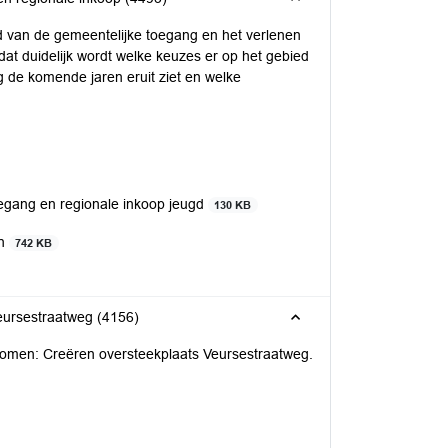
ld van de gemeentelijke toegang en het verlenen
at duidelijk wordt welke keuzes er op het gebied
g de komende jaren eruit ziet en welke
egang en regionale inkoop jeugd
130 KB
in
742 KB
eursestraatweg (4156)
omen: Creëren oversteekplaats Veursestraatweg.