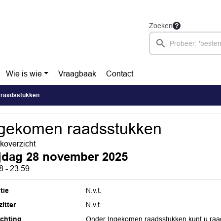
Zoeken
Wie is wie
Vraagbaak
Contact
 raadsstukken
gekomen raadsstukken
overzicht
ijdag 28 november 2025
8 - 23:59
tie
N.v.t.
itter
N.v.t.
ichting
Onder Ingekomen raadsstukken kunt u raa