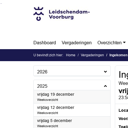
Ga naar de inhoud van deze pagina
Ga naar het zoeken
Ga naar het menu
Dashboard
Vergaderingen
Overzichten
U bevindt zich hier:
Home
Vergaderingen
Ingekomen
2026
In
Week
2025
vr
2025
vrijdag 19 december
23:5
Weekoverzicht
2025
vrijdag 12 december
Loca
Weekoverzicht
Voorz
2025
vrijdag 5 december
Weekoverzicht
Toel