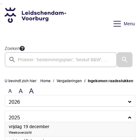
Ga naar de inhoud van deze pagina
Ga naar het zoeken
Ga naar het menu
Menu
Zoeken
U bevindt zich hier:
Home
Vergaderingen
Ingekomen raadsstukken
A
A
A
2026
2025
2025
vrijdag 19 december
Weekoverzicht