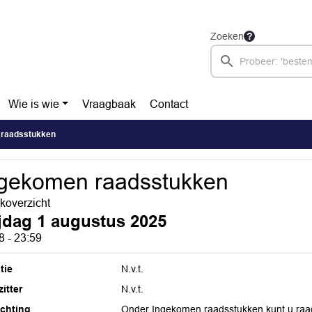
Zoeken
Wie is wie
Vraagbaak
Contact
 raadsstukken
gekomen raadsstukken
overzicht
ijdag 1 augustus 2025
8 - 23:59
tie
N.v.t.
itter
N.v.t.
ichting
Onder Ingekomen raadsstukken kunt u raa