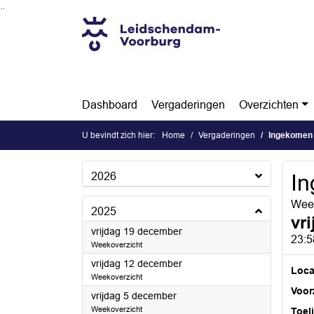
Ga naar de inhoud van deze pagina
Ga naar het zoeken
Ga naar het menu
Dashboard
Vergaderingen
Overzichten
U bevindt zich hier:
Home
Vergaderingen
Ingekomen
2026
In
Week
2025
vr
2025
vrijdag 19 december
23:5
Weekoverzicht
2025
vrijdag 12 december
Loca
Weekoverzicht
Voorz
2025
vrijdag 5 december
Weekoverzicht
Toel