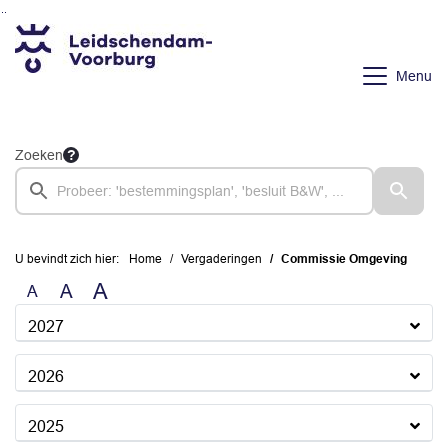
Ga naar de inhoud van deze pagina
Ga naar het zoeken
Ga naar het menu
Menu
Zoeken
U bevindt zich hier:
Home
Vergaderingen
Commissie Omgeving
A
A
A
2027
2026
2025