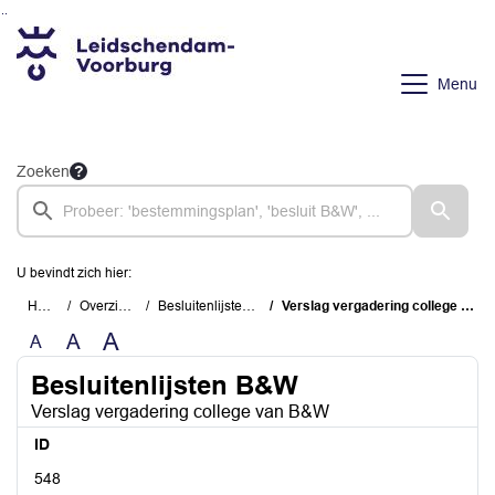
Ga naar de inhoud van deze pagina
Ga naar het zoeken
Ga naar het menu
Menu
Zoeken
U bevindt zich hier:
Home
Overzichten
Besluitenlijsten B&W
Verslag vergadering college van B&W
A
A
A
Besluitenlijsten B&W
Verslag vergadering college van B&W
ID
548