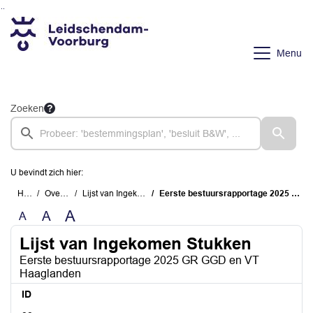
Ga naar de inhoud van deze pagina
Ga naar het zoeken
Ga naar het menu
Menu
Zoeken
U bevindt zich hier:
Home
Overzichten
Lijst van Ingekomen Stukken
Eerste bestuursrapportage 2025 GR GGD en VT Haaglanden
A
A
A
Lijst van Ingekomen Stukken
Eerste bestuursrapportage 2025 GR GGD en VT
Haaglanden
ID