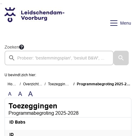
Ga naar de inhoud van deze pagina
Ga naar het zoeken
Ga naar het menu
Menu
Zoeken
U bevindt zich hier:
Home
Overzichten
Toezeggingen
Programmabegroting 2025-2028
A
A
A
Toezeggingen
Programmabegroting 2025-2028
ID Babs
ID