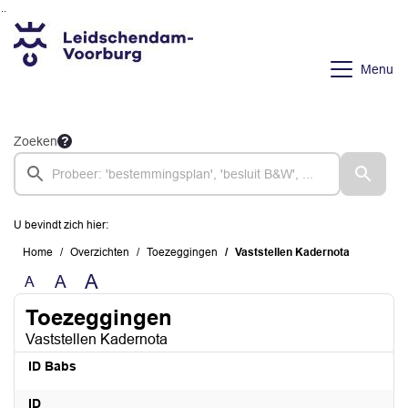
Ga naar de inhoud van deze pagina
Ga naar het zoeken
Ga naar het menu
Menu
Zoeken
U bevindt zich hier:
Home
Overzichten
Toezeggingen
Vaststellen Kadernota
A
A
A
Toezeggingen
Vaststellen Kadernota
ID Babs
ID