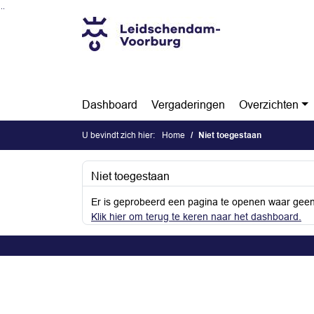
Ga naar de inhoud van deze pagina
Ga naar het zoeken
Ga naar het menu
Dashboard
Vergaderingen
Overzichten
U bevindt zich hier:
Home
Niet toegestaan
Niet toegestaan
Er is geprobeerd een pagina te openen waar geen
Klik hier om terug te keren naar het dashboard.