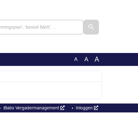
A
A
A
iBabs Vergadermanagement
Inloggen