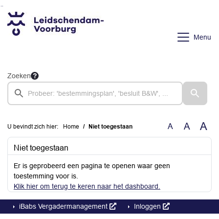
Ga naar de inhoud van deze pagina
Ga naar het zoeken
Ga naar het menu
Menu
Zoeken
A
A
A
U bevindt zich hier:
Home
Niet toegestaan
Niet toegestaan
Er is geprobeerd een pagina te openen waar geen
toestemming voor is.
Klik hier om terug te keren naar het dashboard.
iBabs Vergadermanagement
Inloggen