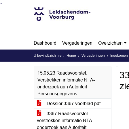
Ga naar de inhoud van deze pagina
Ga naar het zoeken
Ga naar het menu
Dashboard
Vergaderingen
Overzichten
U bevindt zich hier:
Home
Vergaderingen
Ingekomen r
33
15.05.23 Raadsvoorstel:
Verstrekken informatie NTA-
zi
onderzoek aan Autoriteit
Persoonsgegevens
Dossier 3367 voorblad.pdf
3367 Raadsvoorstel
verstrekken informatie NTA-
onderzoek aan Autoriteit