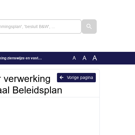
A
A
A
aststelling Regionaal Beleidsplan
r verwerking
Vorige pagina
aal Beleidsplan