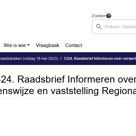
Zoeken
Wie is wie
Vraagbaak
Contact
aadsstukken (vrijdag 19 mei 2023)
3324. Raadsbrief Informeren over verwerking zienswijze en v
24. Raadsbrief Informeren ove
enswijze en vaststelling Region