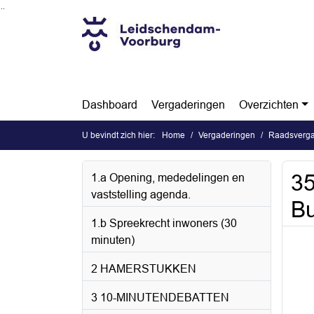
Ga naar de inhoud van deze pagina
Ga naar het zoeken
Ga naar het menu
Dashboard
Vergaderingen
Overzichten
U bevindt zich hier:
Home
Vergaderingen
Raadsverga
35
1.a Opening, mededelingen en
vaststelling agenda.
Bu
1.b Spreekrecht inwoners (30
minuten)
2 HAMERSTUKKEN
3 10-MINUTENDEBATTEN