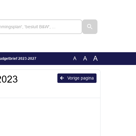
A
A
A
Budgetbrief 2023-2027
 2023
Vorige pagina